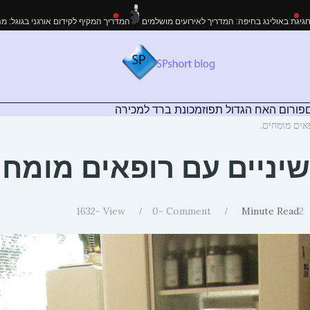
לא לעבודות גובה בקריית ביאליק
חגיגת באולינג בחיפה: המדריך לאירועים מושלמים
המ
פורום האח הגדול תפוז
מכונת ברד למכירה
אים מומחים.
יניים עם רופאים מומחי
1632
View -
0
Comment -
Minute Read
2