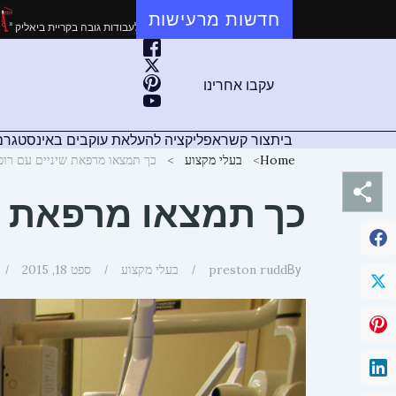
ילוג
חדשות מרעישות
דריך מקיף: כל מה שצריך לדעת על התקנת שלטים מקצועית
מקצוענים בגובה: המדריך המ
תוכן
עקבו אחרינו
בית
צור קשר
אפליקציה להעלאת עוקבים באינסטגרם
Home
בעלי מקצוע
כך תמצאו מרפאת שיניים עם רופ
כך תמצאו מרפאת ש
preston rudd
בעלי מקצוע
ספט 18, 2015
By