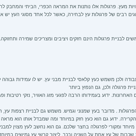
יות מעץ. פרגולות אלו נותנות את המראה הכפרי, הביתי והמחבק לחצ
וגים רבים של פרגולות עץ לבחירה, כאשר לכל אחד מסוגי העץ יש את
ים לבניית פרגולות הינם חזקים ויציבים ומצריכים שמירה ותחזוקה
לעבודה ולכן משמש כעץ קלאסי לבניית מבני עץ. יש לו עמידות גבוהה ל
יית פרגולה ולכן, גם הנפוץ ביותר
חרונות. ידוע בעמידותו הרבה לפגעי מזג האוויר, נזקי רטיבות ופג
הפרגולות . מדובר בעץ שמנוני וגמיש. משמש גם לבניית רצפות עץ, 
 הקרירה. ידוע גם הוא כעץ חזק במיוחד ומה שמבדל אותו הוא מראה 
יוחד ומקורי לפרגולה בחצר שלכם. גם הוא נחשב לעץ מצוין למבני
כבות של עץ אחת על השניה ובכך, ליצור קרשי עץ גמישים במיוחד 