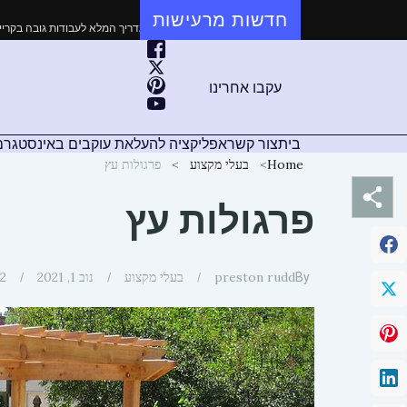
ילוג
חדשות מרעישות
ך מקיף: כל מה שצריך לדעת על התקנת שלטים מקצועית
מקצוענים בגובה: המדריך המלא
תוכן
עקבו אחרינו
בית
צור קשר
אפליקציה להעלאת עוקבים באינסטגרם
Home
בעלי מקצוע
פרגולות עץ
פרגולות עץ
preston rudd
בעלי מקצוע
נוב 1, 2021
2
By