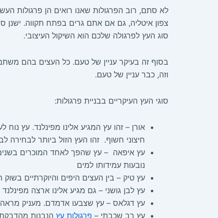
לא סתם, רוב הפרגולות שאנו רואים הן פרגולות העשו
צפון איטליה, גם אם אתם גרים בפתח תקווה. ישנן ס
סוג העץ לפרגולה שלכם הוא השיקול העיצובי.
בסוף זה בעיקר עניין של טעם. כל העצים בהם משתמש
וזה, כבר עניין של טעם.
סוגי העץ העיקריים בבניית פרגולות:
אורן – זהו עץ המגיע אלינו מפינלנד. עץ נוח 
חיצוני חשוף. זהו העץ הזול ביותר לבחירה לבנ
עץ איפאה – עץ שהפך לאחד המוכרים בשנים הא
נובעות עמידותו למים
עץ טיק – בין העצים היפים והיוקרתיים בשוק 
עץ לבן גושני – גם מגיע אלינו ארצה מפינלנד
עץ דגלאס – עץ שצבעו אדמדם. מעניק מראה מ
עץ רב שכבתי –
פרגולות עץ
הנבנות מהדבקת ש