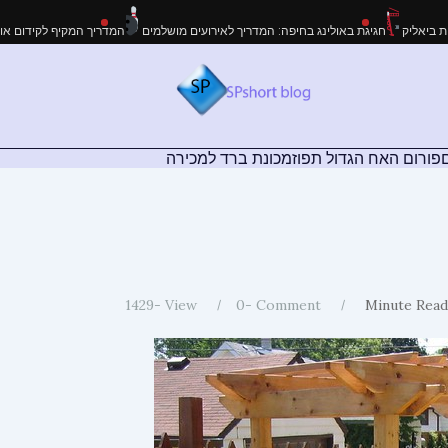
 לעבודות גובה בקריית ביאליק
חגיגת באולינג בחיפה: המדריך לאירועים מושלמים
המדר
פורום האח הגדול תפוז
מכונת ברד למכירה
1429
View -
0
Comment -
Minute Read