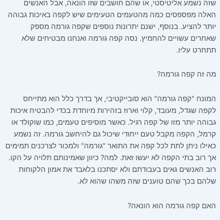
שזה נשמע אליטיסטי, או שהם חושבים שזו הונאה, אבל האנשים
האלה מפספסים כמה מהטעמים הטעימים שיש לקפה באיכות גבוהה
יותר להציע. בנוסף, ישנם יתרונות נוספים שקפה גורמה מספק
שאחרים עשויים להחמיץ. נסה קפה גורמה ואנחנו מבטיחים שלא
תתחרט עליו.
מה זה קפה גורמה?
המונח "קפה גורמה" הוא סובייקטיבי, אך בדרך כלל הוא מתייחס
לקפה שגדל, מעובד, קלוי וארוז בזהירות מיוחדת בכדי להבטיח איכות
גבוהה יותר מזו של קפה רגיל. כאשר מוסיפים טעמים, כמו שוקולד או
קרמל, הקפה מקבל טעם ייחודי שיכול גם להיחשב גורמה. זה נשמע
כאילו ניתן לתת לכל קפה את התואר "גורמה" ולמכור לצרכנים תמימים
אך רוב בתי הקפה לא יעשו זאת. למה? כיוון שאמינותם תלויה על הקו.
רוב האנשים גאים בעבודתם ולא יסתכנו בלאבד את אמון הלקוחות
שלהם בכך שהם טוענים שזה משהו שהוא לא.
האם קפה גורמה הוא הונאה?