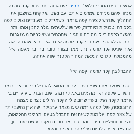
אנשים רבים מסרבים לשלם
מחיר
מעט גבוה יותר עבור קפה גורמה
מכיוון שהם מניחים שמרמים אותם. עם זאת, יש לקחת בחשבון את
התהליך שנדרש ליצירת קפה גורמה. כשמגדלים, מעובדים וצולים קפה
בקפידה וטכניקות מיוחדות, פירושו שלעיתים עולה להכין אותו יותר
מאשר מקפה רגיל. מסיבה זו הגיוני שהמחיר עשוי להיות מעט גבוה
יותר. זה לא אומר שמחירי קפה גורמה אינם הגיוניים או שהם הונאה.
אלה שניסו קפה גורמה ונהנו ממנו בצורה טובה בהרבה מקפה רגיל
מהמכולת, גילו כי העלאת המחיר הקטנה שווה את זה.
ההבדל בין קפה גורמה וקפה רגיל
כל מי שטעם את השניים צריך להיות מסוגל להבדיל בבירור; אחרת אנו
חושדים שקפה הגורמה אינו באמת גורמה. ישנם הבדלים עיקריים בין
גורמה לקפה רגיל. בעוד שרוב פולי הקפה הזולים נוצרים מצמח
הרובוסטה, פולי קפה גורמה יגיעו מצמח ערביקה, שהוא זן נחשב יותר
של צמח קפה. על מנת לשאת את ההבדל בטעם, תהליכי החקלאות,
העיבוד והצלייה זהירים ומדויקים. אם חברת הקפה עושה זאת נכון,
התוצאה צריכה להיות פולי קפה טעימים ומעולים.