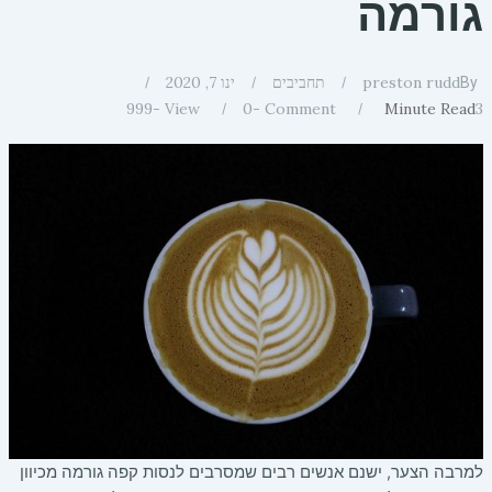
גורמה
preston rudd
תחביבים
ינו 7, 2020
By
999
View -
0
Comment -
Minute Read
3
למרבה הצער, ישנם אנשים רבים שמסרבים לנסות קפה גורמה מכיוון