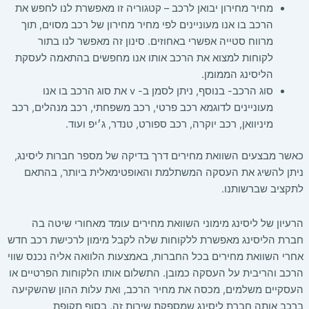
מחיר מחירון יבואן לרכב – קטגוריה זו מאפשרת לנו לחפש את
הרכב בו אנו מעוניינים לפי מחיר מחירון של רכב מסוים, תוך
מרווח סטייה אפשרי באחוזים. סינון זה מאפשר לנו בתור
לקוחות למצוא את הרכב אותו אנו מחפשים בהתאמה לעסקת
הליסינג הממומן.
סוג הרכב- בנוסף, ניתן לסמן ב- v את סוג הרכב בו אנו
מעוניינים לדוגמא רכב פרטי, רכב משפחתי, רכב מנהלים, רכב
מיניוואן, רכב יוקרה, רכב ספורט, טנדר, ג׳יפ ועוד.
כאשר מבצעים השוואת מחירים דרך בדיקה של מספר חברות ליסינג,
ניתן להשיג את העסקה המשתלמת והאופטימאלית ביותר, בהתאם
לתקציב שברשותנו.
הרעיון של ליסינג מימוני השוואת מחירים עומד מאחורי שיטה בה
חברת הליסינג מאפשרת ללקוחות שלה לקבל מימון לרכישת רכב חדש
אחרי השוואת מחירים בכל החברות, באמצעות הלוואה אליה נכנס שווי
הרכב והריבית על העסקה כמובן. התשלום אותו הלקוחות הפרטיים או
העסקיים משלמים, מכסה את מחיר הרכב, ואת עלות ההון שהשקיעה
ברכב אותה חברת ליסינג שמספקת שירות זה. בסוף תקופת