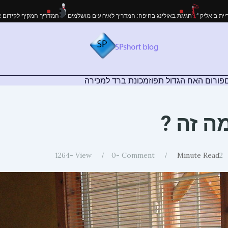
דריך המלא לעבודות גובה בקריית ביאליק
חגיגת באולינג בחיפה: המדריך לאירועים מושל
פורום האח הגדול תפוז
מכונת ברד למכירה
ה זה ?
1264
View -
0
Comment -
Minute Read
2