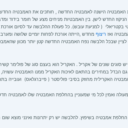
ת האמבטיה הישנה לאמבטיה החדשה , חותכים את האמבטיה החדש
ניקוז החדש לישן. בין האמבטיות מניחים מצע של חומר בידוד ומ
בקטריאלי ( למניעת עובש). כל פעולת ההלבשה עד לסיום אורכת
אמבטיה ואז
ריצוף
מחדש ,הייתה אורכת לפחות יומיים שלושה ומערבת ל
ש לציין שבכל הלבשה נפח האמבטיה החדשה קטן יותר מכוון שהאמ
סוגים שונים של אקריל . האקריל הוא בעצם סוג של פולימר קשיח (
גם הבדל במחירים בהתאם לאיכות האקריל ממנו האמבטיה עשויה, ככ
יה האקרילית מחוזק בסיבי פוליסטר ( פייברגלאס) ועובייה בתחתית מ
 והיא מהווה פתרון מעולה ואמין לכל מי שמעוניין בהחלפת האמבטיה שלו לאמב
חלפת אמבטיה בשיפוץ. להלבשה יש רק יתרונות ואינני מוצא שום 