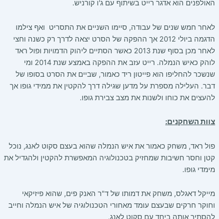
האולפנים הוא אדגר רייט בשיתוף עם ג'ו קורניש.
לאחר חמש שנים של עבודה, סיימו השניים את התסריט ואף צילמו
הדגמה ביולי 2012 אך ההפקה של הסרט יצאה לדרך רק כשנה וחצי
לאחר מכן בסוף שנת 2013 כאשר הסתיים ליהוק הדמויות ופול ראד
לוהק כאיש הנמלה. רייט עזב את ההפקה באמצע שנת 2014 ומי
שנשכר להחליפו הוא פייטון ריד כאמור, שביים את הסרט בסופו של
דבר. העלילה מספרת על מדען שגילה דרך להקטין את ממידי גופו אך
להעצים את כוחו ולשנות את מצב צבירת גופו.
צוות השחקנים
:
פול ראד, משחק כאמור את איש הנמלה שהוא בעצם סקוט לאנג, נוכל
קטן וחסר חשיבות שמחזיק בטכנולוגיה המאפשרת להקטין ולהגדיל את
מימדי גופו.
מייקל דאגלס, משחק את דמותו של ד"ר האנק פים, שהוא פיזיקאי
וחוקר חרקים שבעצם עומד מאחורי הטכנולוגיה של איש הנמלה וחייב
להסתיר אותה ביחד עם סקוט לאנג.