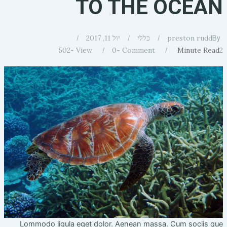
TO THE OCEAN
preston rudd
כללי
יול 11, 2017
By
502
View -
0
Comment -
Minute Read
2
Lommodo ligula eget dolor. Aenean massa. Cum sociis que