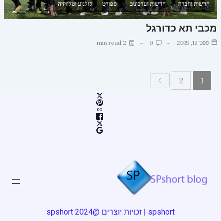
חדשות וחברה
חדשות ועדכונים
ספורט
קולנוע וטלוויזיה
מכבי תא כדורגל
ספט 12, 2015
0
2 min read
2
1
spshort | זכויות יוצרים @2024 spshort