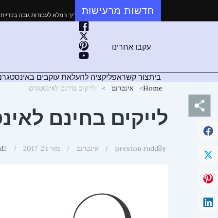
ילוג
חדשות מרעישות
 מקיף: כל מה שצריך לדעת על התקנת שלטים מקצועית
מקצוענים בגובה: המדריך המלא ל
תוכן
עקבו אחרינו
בית
צור קשר
אפליקציה להעלאת עוקבים באינסטגרם
Home
אינטרנט
לייקים בחינם לאינסטגרם
לייקים בחינם לאינ
preston rudd
אינטרנט
מאי 24, 2017
2
d
By