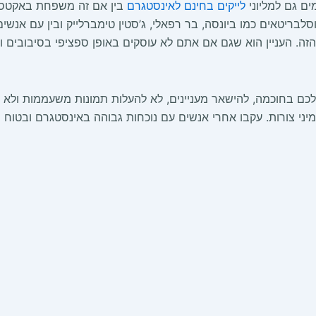
ים גם למליוני
לייקים בחינם לאינסטגרם
בין אם זה משפחת באקטס 
וסלבריטאים כמו ביונסה, בר רפאלי, ג’סטין טימברלייק ובין עם אנ
 העניין הוא שגם אם אתם לא עוסקים באופן ספציפי בסיבובים וטי
ם בחוכמה, להישאר מעניינים, לא להעלות תמונות משעממות ולא מע
ני צורות. עקבו אחרי אנשים עם נוכחות גבוהה באינסטגרם ובטוח