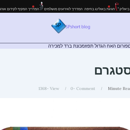
עבודות גובה בקריית ביאליק
חגיגת באולינג בחיפה: המדריך לאירועים מושלמים
המדריך
פורום האח הגדול תפוז
מכונת ברד למכירה
סטגרם
1368
View -
0
Comment -
Minute Rea