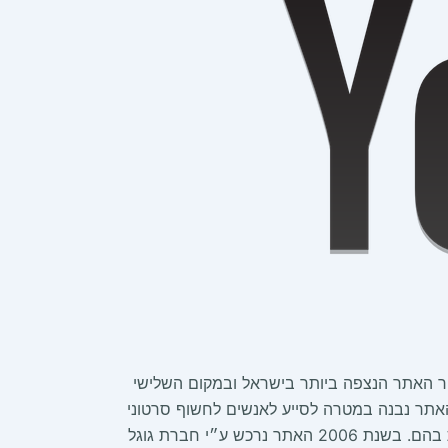
חד האתרים הפופולארים והנצפים ביותר ברשת האינטרנט. למעשה בשנת 2014 יוטיוב דורג במקום ה-4 בתור האתר הנצפה ביותר בישראל ובמקום השלישי
תר בעל כמות הכניסות הגבוהה ביותר בעולם. יוטיוב הוא אתר מובנה אשר יצא לרשת האינטרנט בשנת 2005. האתר נבנה במטרה לסייע לאנשים לחשוף סרטוני
וידאו קצרצרים בכל נושא שהם רוצים. המטרה העיקרית של יוטיוב היא לשתף סרטונים ולגרום לכמה שיותר אנשים לצפות בהם. בשנת 2006 האתר נרכש ע״י חברת גוגל