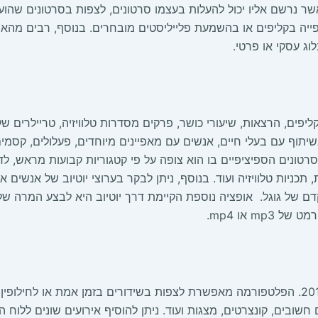
 נרשם אליו יכול להעלות בעצמו סרטונים, לצפות בסרטונים שהועל
ייה בקליפים או בהשמעת פלייליסטים מובחרים. בנוסף, רבים מה
ג עסקי או פרטי.
פים, הרצאות, שיעורי כושר, פרקים מסדרות טלוויזיה, טריילרים של
תוף עם בעלי חיים, אנשים עם מאפיינים מיוחדים, פעלולים, קסמי
סרטונים הספיציפיים בו הוא צופה על פי קטגוריות קבועות מראש, לד
ניות טלוויזיה ועוד. בנוסף, ניתן לבקר בערוצי יוטיוב של אנשים 
ם של גוגל. אופציה נוספת הקיימת דרך יוטיוב היא לבצע המרה של
m או mp4.
פלטפורה המסופקת ע״י יוטיוב אשר הושקה בשנת 2011. הפלטפורמה מאפשרת לצפות בשידורים
שובים, קונצרטים, מצגות ועוד. ניתן להוסיף אירועים שונים ללוח 