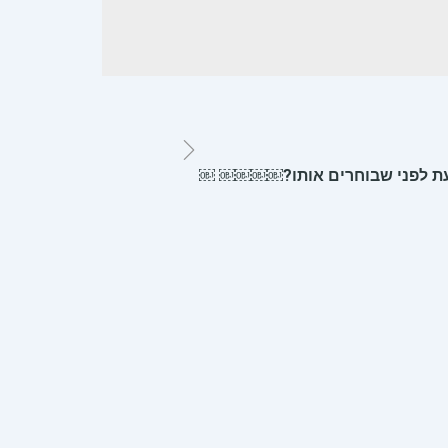
דעת לפני שבוחרים אותו?￼￼￼￼ ￼