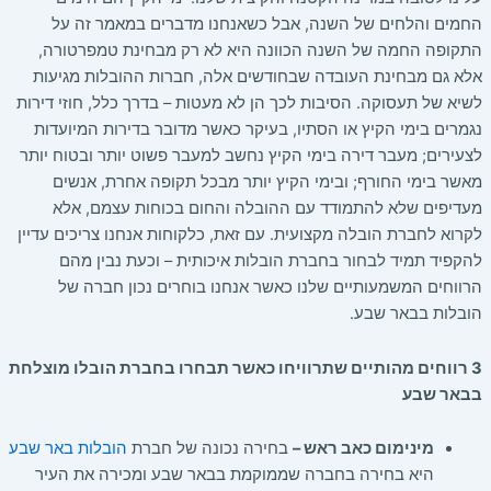
החמים והלחים של השנה, אבל כשאנחנו מדברים במאמר זה על
התקופה החמה של השנה הכוונה היא לא רק מבחינת טמפרטורה,
אלא גם מבחינת העובדה שבחודשים אלה, חברות ההובלות מגיעות
לשיא של תעסוקה. הסיבות לכך הן לא מעטות – בדרך כלל, חוזי דירות
נגמרים בימי הקיץ או הסתיו, בעיקר כאשר מדובר בדירות המיועדות
לצעירים; מעבר דירה בימי הקיץ נחשב למעבר פשוט יותר ובטוח יותר
מאשר בימי החורף; ובימי הקיץ יותר מבכל תקופה אחרת, אנשים
מעדיפים שלא להתמודד עם ההובלה והחום בכוחות עצמם, אלא
לקרוא לחברת הובלה מקצועית. עם זאת, כלקוחות אנחנו צריכים עדיין
להקפיד תמיד לבחור בחברת הובלות איכותית – וכעת נבין מהם
הרווחים המשמעותיים שלנו כאשר אנחנו בוחרים נכון חברה של
הובלות בבאר שבע.
3 רווחים מהותיים שתרוויחו כאשר תבחרו בחברת הובלו מוצלחת
בבאר שבע
מינימום כאב ראש –
בחירה נכונה של חברת
הובלות באר שבע
היא בחירה בחברה שממוקמת בבאר שבע ומכירה את העיר