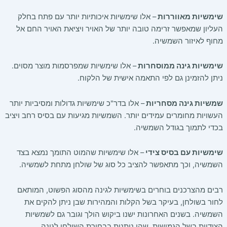
שימשיות מאווררות
– אלו שימשיות איכותיות יותר עם פתח בחלק
העליון שמאפשר זרימה טובה יותר של האויר ויציאת האויר החם אל
מחוף לאיזור השמשיה.
שימשיות גינה ממוסחרות
– אלו שימשיות שמפרסמות מוצר מסוים.
ניתן להזמינן גם לפי התאמה אישית של הלקוח.
שמשיות גינה מסחריות
– אלו בדר"כ שימשיות גדולות ומסיביות יותר
העשויות מחומרים עמידים יותר. השמשיות מגיעות עם בסיס רחב ויציב
בכדי לתמוך בגודל השמשיה.
שימשיות עם בסיס צידי
– אלו שימשיות שהמוט התומך נמצא בצד
השמשיה, וכך מתאפשר להציב כל סוג של שולחן מתחת לשמשיה.
רבים מהצרכנים בוחרים בשימשיות לגינה מהסוג הפשוט, המותאם
לחור בשולחן, בעיקר בשל הקלות והמהירות שבן ניתן להקים את
השמשיה. בשנים האחרונות ישנו ביקוש הולך וגובר גם לשמשיות
הצידיות בשל הגמישות שהן נותנות בבחירת השולחן לגינה.