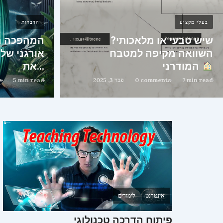
בעלי מקצוע
הדברות
שיש טבעי או מלאכותי?
המהפכה הי
השוואה מקיפה למטבח
אורגני של 
המודרני
את…
7 min read
0 comments
פבר 3, 2025
5 min read
s
אינטרנט
לימודים
פיתוח הדרכה טכנולוגי