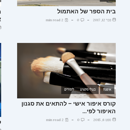
בית הספר של האתמול
ה
א
פבר 12, 2017
0
2 min read
אופנה
בעלי מקצוע
לימודים
קורס איפור אישי – להתאים את סגנון
האיפור לפי…
ספט 6, 2015
0
2 min read
ק