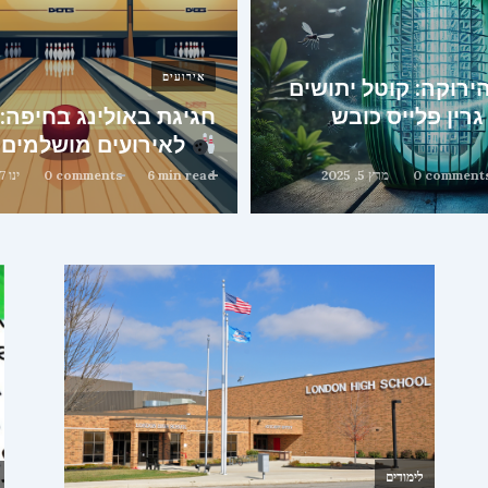
אירועים
רוקה: קוטל יתושים
גרין פלייס כובש
חגיגת באולינג בחיפה:
לאירועים מושלמים
0 comment
מרץ 5, 2025
6 min read
0 comments
ינו 7, 2025
לימודים