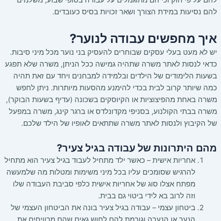
להם על פי חוק וכי הם מתוגמלים על עבודה בסופי שבוע, משלמים
להם נסיעות במידת הצורך ושאר זכויות בסיס כעובדים.
איך מחפשים עבודה לנוער
?
יש לא מעט בעלי עסקים שבוחרים להעסיק בני נוער מכל מיני סיבות.
כדאי לנסות לאתר משרה שתהיה גמישה ככל הניתן, משרה שלא תפגע
בשעות הלימודים של הילדים ובלמידה למבחנים ויחד עם זאת תהיה
כמה שיותר קרוב לבית בכדי להימנע מהסעות מיותרות. ניתן לחפש
משרה באחת מהפיצוציות או הקיוסקים בשכונה (עדיף בשעות הבוקר),
משרה בבתי הקולנוע, בסניפי מקדונלדס או ברגר קינג, משרה במפעל
של הקיבוץ ולנסות לאתר משרה שתתאים לאופיו של הילד שלכם.
מהם היתרונות של עבודה בגיל צעיר
?
אחריות אישית – כאשר ילד מתחיל לעבוד בגיל צעיר הוא מתחיל
להרגיש שסומכים עליו בכל מיני משימות ומטלות מה שלמעשה
מפתח אצלו סוג של אחריות אישית כלפי סביבת העבודה שלו
וזה לרוב בא לידי ביטוי גם בבית.
ביטחון עצמי – עבודה בגיל צעיר בונה את הביטחון העצמי של
הנער או הנערה וגורמת להם לחוש גאים שהם מרוויחים את