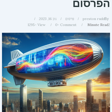
הפרסום
preston rudd
פרסום
נוב 16, 2023
By
1295
View -
0
Comment -
Minute Read
2